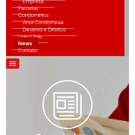
Empresa
Parcerias
Condomínios
Área Condominial
Deveres e Direitos
Links Úteis
News
Contato