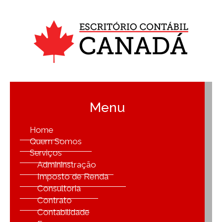
Menu
Home
Quem Somos
Serviços
Admininstração
Imposto de Renda
Consultoria
Contrato
Contabilidade